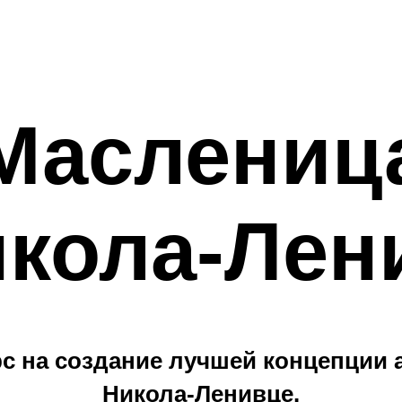
Маслениц
икола-Лен
 на создание лучшей концепции а
Никола-Ленивце.